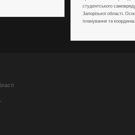
студентського самовряду
Запорізької області. Осн
планування та координац
бласті
,