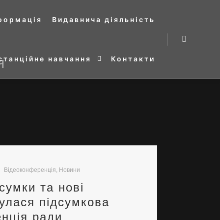
нформація
Видавнича діяльність
Search
я
станційне навчання
Контакти
Відеоконференція
,
Новини
дсумки та нові
булася підсумкова
нція ради