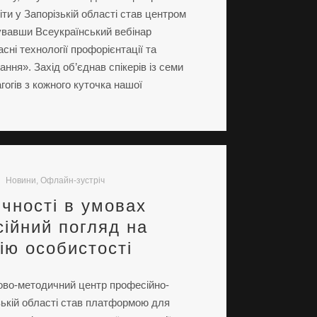
іти у Запорізькій області став центром
зувавши Всеукраїнський вебінар
сні технології профорієнтації та
ння». Захід об’єднав спікерів із семи
гогів з кожного куточка нашої
Новини
,
Офлайн-зустріч
ичності в умовах
сійний погляд на
ю особистості
ково-методичний центр професійно-
ізькій області став платформою для