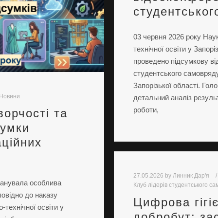
студентськог
03 червня 2026 року На
технічної освіти у Запор
проведено підсумкову в
студентського самовряду
Запорізької області. Гол
Новини
детальний аналіз результ
роботи,
орчості та
сумки
аційних
27.05.2026
by
Линник Дар'я
 панувала особлива
Клуб лідерів студентського с
овідно до наказу
Цифрова гігі
технічної освіти у
добробут: за