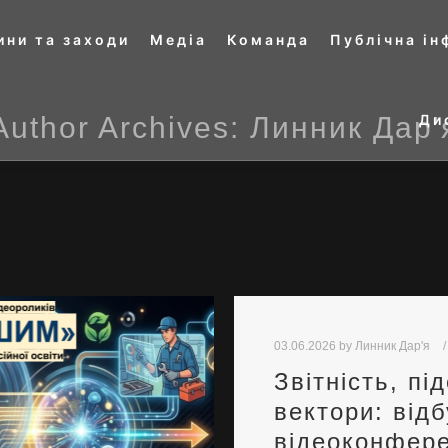
ини та заходи
Медіа
Команда
Публічна і
Author Archives:
Линник Дар'
Ди
03.06.2026
by
Линник Дар'я
Звітність, пі
вектори: від
відеоконфере