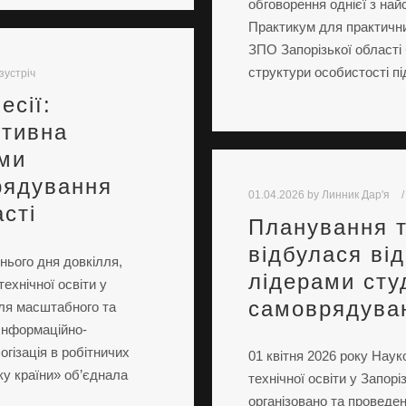
обговорення однієї з най
Практикум для практични
ЗПО Запорізької області
структури особистості п
зустріч
есії:
ктивна
ами
рядування
01.04.2026
by
Линник Дар'я
сті
Планування т
відбулася ві
тнього дня довкілля,
лідерами сту
хнічної освіти у
самоврядува
для масштабного та
 Інформаційно-
огізація в робітничих
01 квітня 2026 року Нау
ку країни» об’єднала
технічної освіти у Запор
організовано та проведе