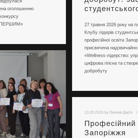
, відбулася
студентськог
чена оголошенню
 конкурсу
ДЬ ПЕРШИМ»
27 травня 2026 року на 
Клубу лідерів студентсь
професійної освіти Запор
присвячена надзвичайно а
«Wellness-лідерство: упр
цифрова гігієна та створ
добробуту
13.05.2026
by
Линник Дар'я
Професійний 
Запоріжжя