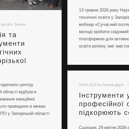
13 травня 2026 року На
технічної освіти у Запор
вебінар «Сучасний погля
зустріч
,
Тренінг
молоді зробити свідомий 
ія та
платформою для активног
рументи
освіти регіону зміг зміст
гічних
різької
тодичного центру
29.04.2026
by
Линник Дар'я
й області відбувся
Інструменти 
лювання емоційної
професійної 
 було проведено в межах
підкорюють с
О у Запорізькій області
Сьогодні, 29 квітня 2026