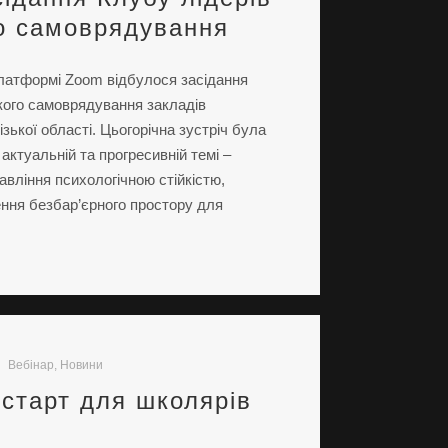
о самоврядування
платформі Zoom відбулося засідання
кого самоврядування закладів
ізької області. Цьогорічна зустріч була
ктуальній та прогресивній темі –
авління психологічною стійкістю,
ення безбар’єрного простору для
Вебінар
,
Новини
старт для школярів