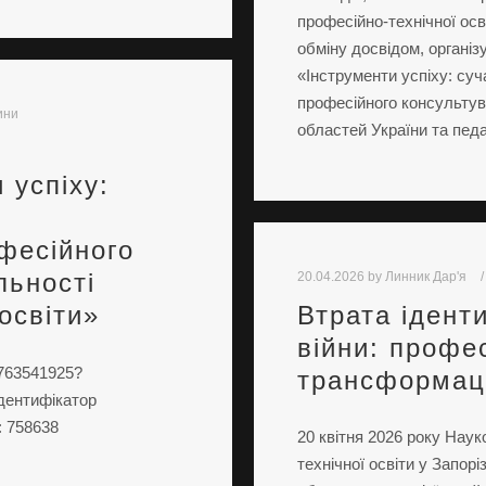
професійно-технічної осв
обміну досвідом, органі
«Інструменти успіху: суча
професійного консультува
ини
областей України та педа
 успіху:
фесійного
20.04.2026
by
Линник Дар'я
льності
Втрата ідент
освіти»
війни: профе
2763541925?
трансформаці
Ідентифікатор
: 758638
20 квітня 2026 року Нау
технічної освіти у Запор