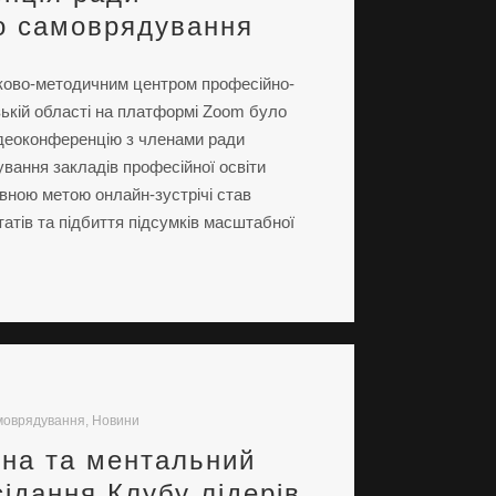
о самоврядування
уково-методичним центром професійно-
ізькій області на платформі Zoom було
ідеоконференцію з членами ради
вання закладів професійної освіти
овною метою онлайн-зустрічі став
атів та підбиття підсумків масштабної
амоврядування
,
Новини
єна та ментальний
сідання Клубу лідерів