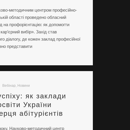
уково-методичним центром професійно-
ізькій області проведено обласний
д на профорієнтацію: як допомогти
кар’єрний вибір». Захід став
о діалогу, де кожен заклад професійної
овно представити
Вебінар
,
Новини
успіху: як заклади
освіти України
ерця абітурієнтів
 року, Науково-методичний центр