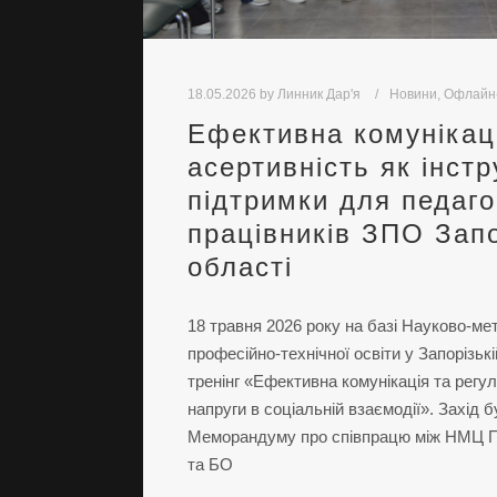
18.05.2026
by
Линник Дар'я
Новини
,
Офлайн-
Ефективна комунікац
асертивність як інст
підтримки для педаго
працівників ЗПО Запо
області
18 травня 2026 року на базі Науково-ме
професійно-технічної освіти у Запорізькі
тренінг «Ефективна комунікація та регу
напруги в соціальній взаємодії». Захід
Меморандуму про співпрацю між НМЦ ПТ
та БО