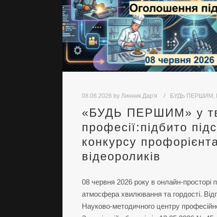
08.06.2026
by
Линник Дар'я
БУДЬ ПЕРШИМ
,
«БУДЬ ПЕРШИМ» у тв
професії:підбито під
конкурсу профорієнт
відеороликів
08 червня 2026 року в онлайн-просторі
атмосфера хвилювання та гордості. Відп
Науково-методичного центру професійно-