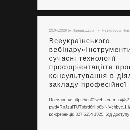
23.04.2026
by
Линник Дар'я
Незабаром
,
Нов
Всеукраїнського
вебінару«Інструменти
сучасні технології
профорієнтаціїта про
консультування в дія
закладу професійної 
Посилання: https://us02web.zoom.us/j/8
pwd=RpJzuITUTbbrd6rilIo8blNiVchbyc.1 
конференції: 827 6354 1925 Код доступу