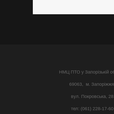
НМЦ ПТО у Запорізькій о
69063, м. Запоріжжя
вул. Покровська, 28
тел: (061) 228-17-60