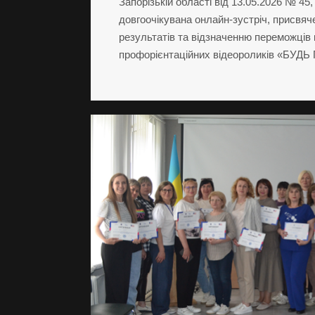
Запорізькій області від 13.05.2026 № 45
довгоочікувана онлайн-зустріч, присвя
результатів та відзначенню переможців
профорієнтаційних відеороликів «БУ