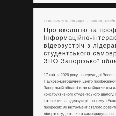
17.04.2026
by
Линник Дар'я
Новини
,
Онлайн 
Про екологію та проф
Інформаційно-інтера
відеозустріч з лідер
студентського самов
ЗПО Запорізької обла
17 квітня 2026 року, напередодні Всесві
Науково-методичний центр професійно-те
Запорізькій області став майданчиком 
конструктивного студентського діалогу.
інтерактивна відеозустріч на тему «Екол
професіях як інструмент сталого розвит
лідерів студентського самоврядування