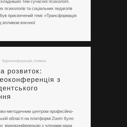
складніших тем сучасної психології.
х психологів та соціальних педагогів
 був присвячений темі: «Трансформація
ід впливом воєнної
Відеоконференція
,
Новини
а розвиток:
деоконференція з
дентського
ння
ково-методичним центром професійно-
ізькій області на платформі Zoom було
но відеоконференцію з членами ради