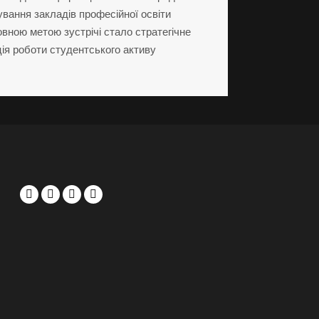
вання закладів професійної освіти
овною метою зустрічі стало стратегічне
ія роботи студентського активу