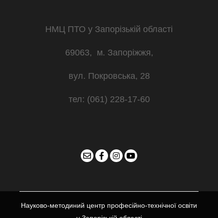
НМЦ ПТО у Запорізькій області
69063, м. Запоріжжя,
вул. Покровська, 28
тел: (061) 228-17-60
Науково-методиний центр професійно-технічної освіти