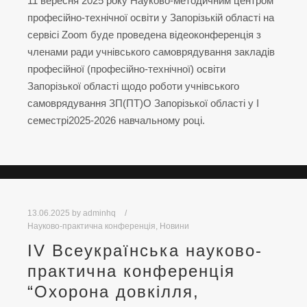
11 вересня 2025 року Науково-методичним центром
професійно-технічної освіти у Запорізькій області на
сервісі Zoom буде проведена відеоконференція з
членами ради учнівського самоврядування закладів
професійної (професійно-технічної) освіти
Запорізької області щодо роботи учнівського
самоврядування ЗП(ПТ)О Запорізької області у І
семестрі2025-2026 навчальному році.
13.06.2025
by
adminhq
Науково-практична конференція
,
Новини
IV Всеукраїнська науково-
практична конференція
“Охорона довкілля,