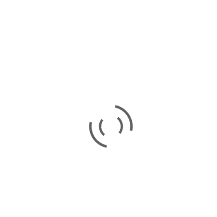
Засідання експертної
творчої групи «Берегиня»
В умовах війни зазнала змін не тільки освітня галузь,
а й організація роботи з педагогічними працівниками,
інформаційна, методична, психологічна підтримка
педагогів, тому продовжують роботу експертні творчі
групи області. 23 вересня 2025 року відбулося
перше в поточному навчальному році засідання
експертної
23.09.2025
by
Гритчина Світлана
Вебінар
,
Новини
Вебінар “Використання 3D