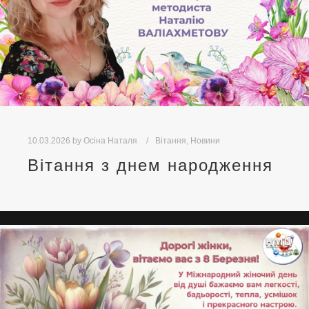
10.03.2026
by
Осіна Наталя
Вітання
,
Новини
Вітання з днем народження