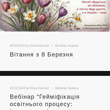
08.03.2026
by
Осіна Наталя
Вітання
,
Новини
Вітання з 8 Березня
03.03.2026
by
Осіна Наталя
Вебінар
,
Новини
Вебінар “Гейміфікація
освітнього процесу: