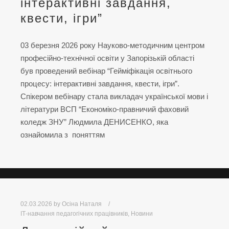
інтерактивні завдання,
квести, ігри”
03 березня 2026 року Науково-методичним центром
професійно-технічної освіти у Запорізькій області
був проведений вебінар “Гейміфікація освітнього
процесу: інтерактивні завдання, квести, ігри”.
Спікером вебінару стала викладач української мови і
літератури ВСП “Економіко-правничий фаховий
коледж ЗНУ” Людмила ДЕНИСЕНКО, яка
ознайомила з поняттям
02.03.2026
by
Осіна Наталя
ІТ-навчання педагогічних працівників
,
Новини