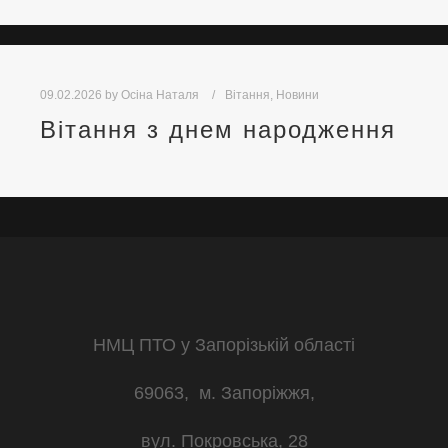
09.02.2026
by
Осіна Наталя
Вітання
,
Новини
Вітання з днем народження
НМЦ ПТО у Запорізькій області
69063, м. Запоріжжя,
вул. Покровська, 28