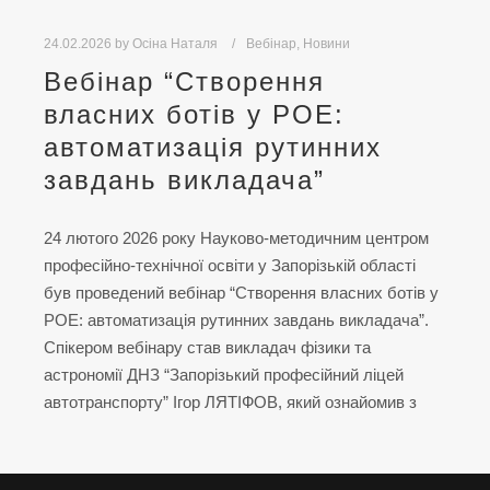
24.02.2026
by
Осіна Наталя
Вебінар
,
Новини
Вебінар “Створення
власних ботів у РOE:
автоматизація рутинних
завдань викладача”
24 лютого 2026 року Науково-методичним центром
професійно-технічної освіти у Запорізькій області
був проведений вебінар “Створення власних ботів у
РOE: автоматизація рутинних завдань викладача”.
Спікером вебінару став викладач фізики та
астрономії ДНЗ “Запорізький професійний ліцей
автотранспорту” Ігор ЛЯТІФОВ, який ознайомив з