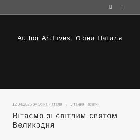
Main m
Search
Author Archives:
Осіна Наталя
12.04.2026
by
Осіна Наталя
Вітання
,
Новини
Вітаємо зі світлим святом
Великодня