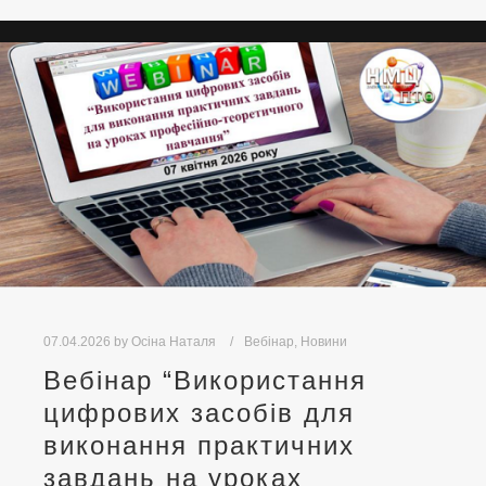
07.04.2026
by
Осіна Наталя
Вебінар
,
Новини
Вебінар “Використання
цифрових засобів для
виконання практичних
завдань на уроках