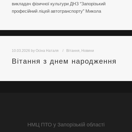
викладач фізичної культури ДНЗ “Запорізький
професійний ліцей автотранспорту” Микола
10.03.2026
by
Осіна Наталя
Вітання
,
Новини
Вітання з днем народження
НМЦ ПТО у Запорізькій області