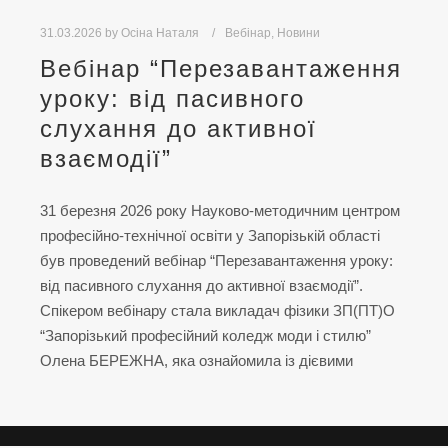
31.03.2026
by
Осіна Наталя
Вебінар
,
Новини
Вебінар “Перезавантаження
уроку: від пасивного
слухання до активної
взаємодії”
31 березня 2026 року Науково-методичним центром
професійно-технічної освіти у Запорізькій області
був проведений вебінар “Перезавантаження уроку:
від пасивного слухання до активної взаємодії”.
Спікером вебінару стала викладач фізики ЗП(ПТ)О
“Запорізький професійний коледж моди і стилю”
Олена БЕРЕЖНА, яка ознайомила із дієвими