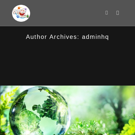
Main m
Search
Author Archives:
adminhq