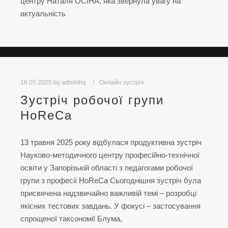
центру Наталя ОСІНА, яка звернула увагу на
актуальність
16.05.2025
by
adminhq
Онлайн зустріч
Зустріч робочої групи
HoReCa
13 травня 2025 року відбулася продуктивна зустріч
Науково-методичного центру професійно-технічної
освіти у Запорізькій області з педагогами робочої
групи з професії HoReCa Сьогоднішня зустріч була
присвячена надзвичайно важливій темі – розробці
якісних тестових завдань. У фокусі – застосування
спрощеної таксономії Блума,