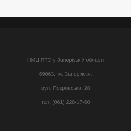
НМЦ ПТО у Запорізькій області
69063, м. Запоріжжя,
вул. Покровська, 28
тел: (061) 228-17-60