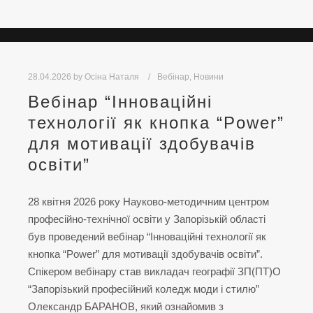
28.04.2026
by
Осіна Наталя
Вебінар
,
Новини
Вебінар “Інноваційні
технології як кнопка “Power”
для мотивації здобувачів
освіти”
28 квітня 2026 року Науково-методичним центром
професійно-технічної освіти у Запорізькій області
був проведений вебінар “Інноваційні технології як
кнопка “Power” для мотивації здобувачів освіти”.
Спікером вебінару став викладач географії ЗП(ПТ)О
“Запорізький професійний коледж моди і стилю”
Олександр БАРАНОВ, який ознайомив з