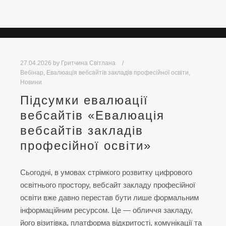
27.04.2026
by
Гритчина Світлана
Вебінар
,
Евалюація вебсайтів закладів професійної освіти
,
Новини
Підсумки евалюації
вебсайтів «Евалюація
вебсайтів закладів
професійної освіти»
Сьогодні, в умовах стрімкого розвитку цифрового
освітнього простору, вебсайт закладу професійної
освіти вже давно перестав бути лише формальним
інформаційним ресурсом. Це — обличчя закладу,
його візитівка, платформа відкритості, комунікації та