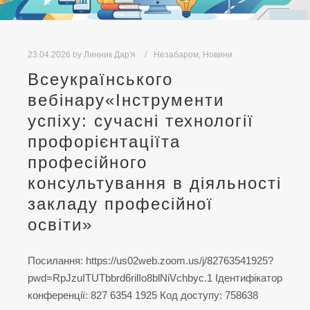
23.04.2026
by
Линник Дар'я
Незабаром
,
Новини
Всеукраїнського
вебінару«Інструменти
успіху: сучасні технології
профорієнтаціїта
професійного
консультування в діяльності
закладу професійної
освіти»
Посилання: https://us02web.zoom.us/j/82763541925?
pwd=RpJzuITUTbbrd6rilIo8blNiVchbyc.1 Ідентифікатор
конференції: 827 6354 1925 Код доступу: 758638