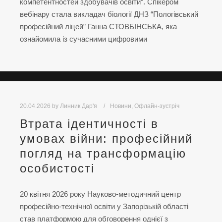
компетентностей здобувачів освіти”. Спікером
вебінару стала викладач біології ДНЗ “Пологівський
професійний ліцей” Ганна СТОВБІНСЬКА, яка
ознайомила із сучасними цифровими
20.04.2026
by
Линник Дар'я
Новини
,
Офлайн-зустріч
Втрата ідентичності в
умовах війни: професійний
погляд на трансформацію
особистості
20 квітня 2026 року Науково-методичний центр
професійно-технічної освіти у Запорізькій області
став платформою для обговорення однієї з