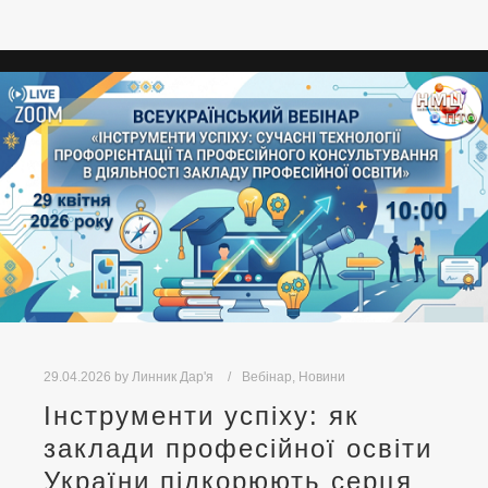
29.04.2026
by
Линник Дар'я
Вебінар
,
Новини
Інструменти успіху: як
заклади професійної освіти
України підкорюють серця