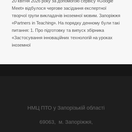
20 квітня 2026 року за допомогою сервісу «Google
Meet» відбулося чергове засідання експертної
творчої групи викладачів іноземної мовим. Запоріжжя
«Partners in Teaching». На порядку денному були такі
питання: 1. Про підготовку та випуск збірника
«Застосування інноваційних технологій на уроках
іноземної
НМЦ ПТО у Запорізькій області
69063, м. Запоріжжя,