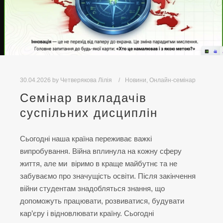
30.04.2026
by
Четверякова Лілія
Новини
,
Онлайн-семінар
Семінар викладачів
суспільних дисциплін
Сьогодні наша країна переживає важкі
випробування. Війна вплинула на кожну сферу
життя, але ми віримо в краще майбутнє та не
забуваємо про значущість освіти. Після закінчення
війни студентам знадобляться знання, що
допоможуть працювати, розвиватися, будувати
кар’єру і відновлювати країну. Сьогодні