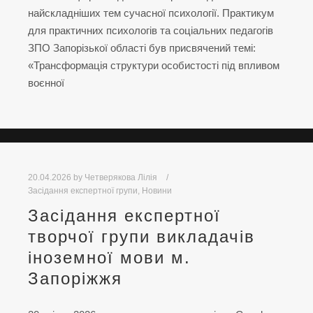
найскладніших тем сучасної психології. Практикум
для практичних психологів та соціальних педагогів
ЗПО Запорізької області був присвячений темі:
«Трансформація структури особистості під впливом
воєнної
20.04.2026
by
Четверякова Лілія
Засідання експертної групи
,
Новини
Засідання експертної
творчої групи викладачів
іноземної мови м.
Запоріжжя