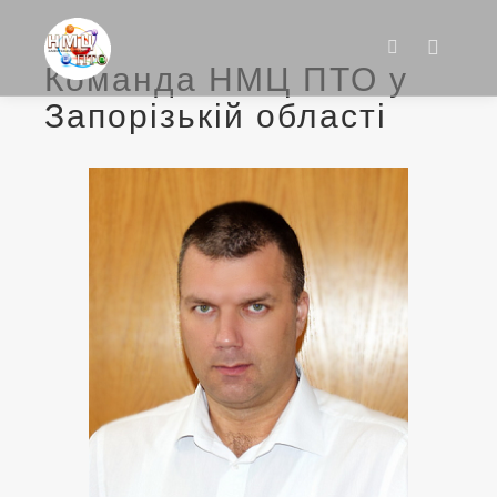
Команда НМЦ ПТО у
Main m
Search
Запорізькій області