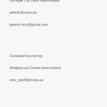
Петерик Світлана Миколаївна
peterik@meta.ua
peterik.nmc@gmail.com
Головний бухгалтер
Жифарська Олена Анатоліївна
nmc_pto09@meta.ua