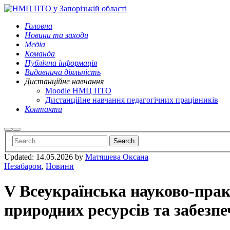
Головна
Новини та заходи
Медіа
Команда
Публічна інформація
Видавнича діяльність
Дистанційне навчання
Moodle НМЦ ПТО
Дистанційне навчання педагогічних працівників
Контакти
Search
Main
menu
Updated:
14.05.2026
by
Матяшева Оксана
Незабаром
,
Новини
V Всеукраїнська науково-пра
природних ресурсів та забезпе