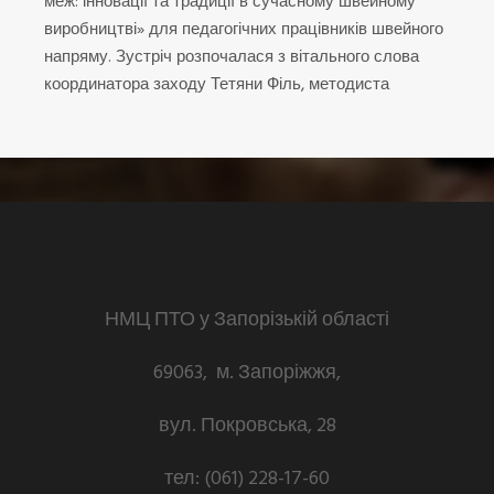
меж: інновації та традиції в сучасному швейному
виробництві» для педагогічних працівників швейного
напряму. Зустріч розпочалася з вітального слова
координатора заходу Тетяни Філь, методиста
НМЦ ПТО у Запорізькій області
69063, м. Запоріжжя,
вул. Покровська, 28
тел: (061) 228-17-60