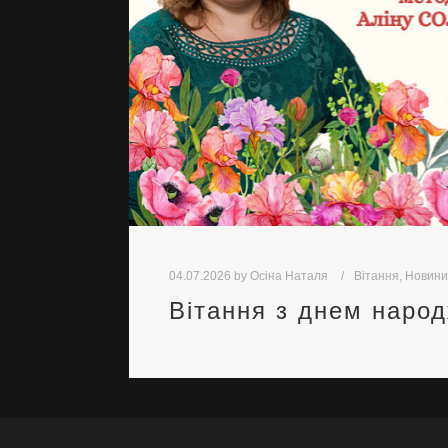
04.07.2026
by
Осіна Наталя
Вітання
,
Новини
Вітання з днем наро