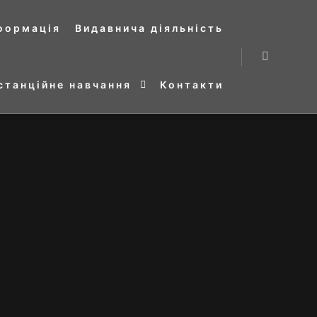
нформація
Видавнича діяльність
Search
станційне навчання
Контакти