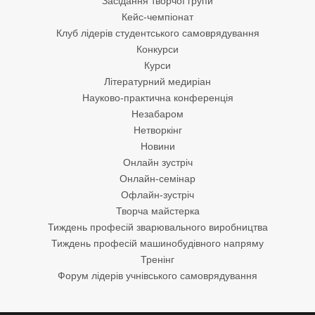
Засідання творчої групи
Кейс-чемпіонат
Клуб лідерів студентського самоврядування
Конкурси
Курси
Літературний медиріан
Науково-практична конференція
Незабаром
Нетворкінг
Новини
Онлайн зустріч
Онлайн-семінар
Офлайн-зустріч
Творча майстерка
Тиждень професій зварювального виробництва
Тиждень професій машинобудівного напряму
Тренінг
Форум лідерів учнівського самоврядування