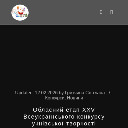
Main m
Search
Updated:
12.02.2026
by
Гритчина Світлана
Конкурси
,
Новини
Обласний етап ХХV
Всеукраїнського конкурсу
учнівської творчості