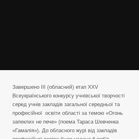
Завершено ІІІ (обласний) етап ХХV
Всеукраїнського конкурсу учнівської творчості
серед учнів закладів загальної середньої та
професійної освіти області за темою «Огонь
запеклих не пече» (поема Тараса Шевченка
«Гамалія»). До обласного журі від закладів