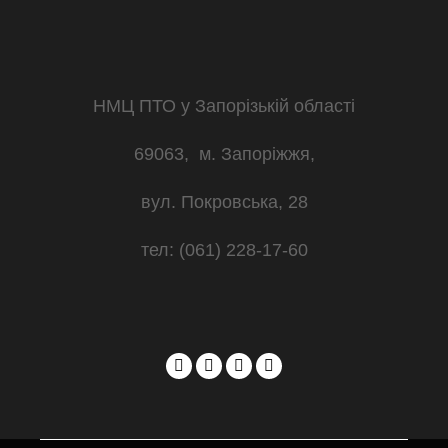
НМЦ ПТО у Запорізькій області
69063, м. Запоріжжя,
вул. Покровська, 28
тел: (061) 228-17-60