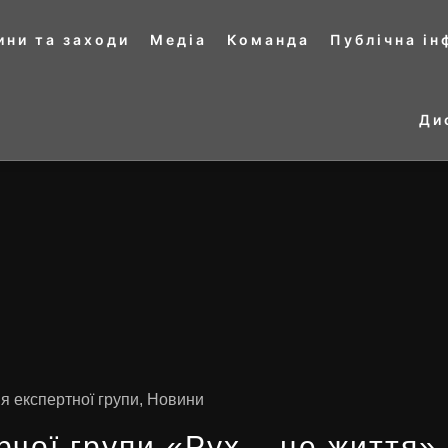
ини та заходи
Медіа
Команда
Публічна і
Ди
я експертної групи
,
Новини
рчої групи «Рух – це життя»