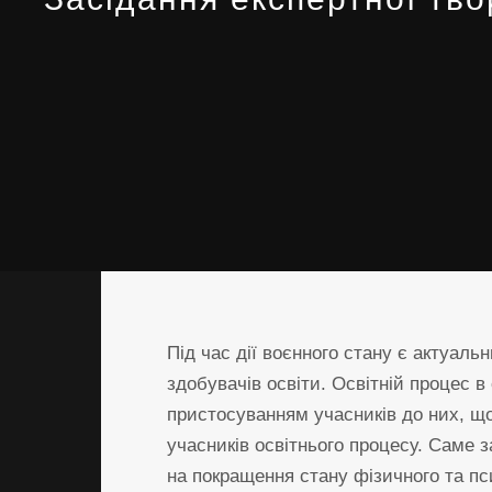
Під час дії воєнного стану є актуал
здобувачів освіти. Освітній процес 
пристосуванням учасників до них, щ
учасників освітнього процесу. Саме 
на покращення стану фізичного та пс