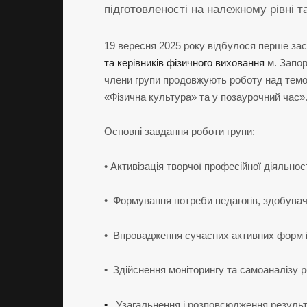
підготовленості на належному рівні т
19 вересня 2025 року відбулося перше зас
та керівників фізичного виховання
м. Запор
члени групи продовжують роботу над темо
«Фізична культура» та у позаурочний час»
Основні завдання роботи групи:
• Активізація творчої професійної діяльност
• Формування потреби педагогів, здобувачі
• Впровадження сучасних активних форм і 
• Здійснення моніторингу та самоаналізу р
•
Узагальнення і розповсюдження результат