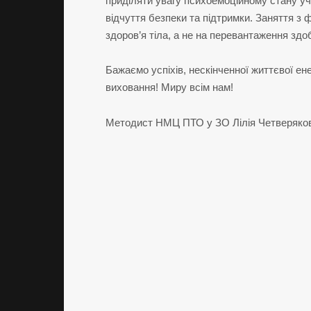
приділяти увагу психоемоційному стану уч
відчуття безпеки та підтримки. Заняття з 
здоров’я тіла, а не на перевантаження здоб
Бажаємо успіхів, нескінченної життєвої ен
виховання! Миру всім нам!
Методист НМЦ ПТО у ЗО Лілія Четверяко