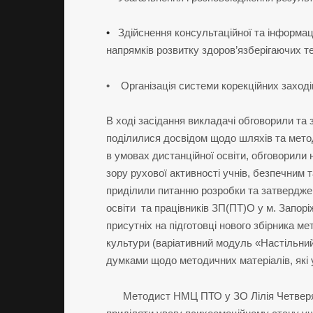
•
Здійснення консультаційної та інформаці
напрямків розвитку здоров’язберігаючих те
• Організація системи корекційних заході
В ході засідання викладачі обговорили та 
поділилися досвідом щодо шляхів та мето
в умовах дистанційної освіти, обговорили
зору рухової активності учнів, безпечним 
приділили питанню розробки та затвердже
освіти та працівників ЗП(ПТ)О у м. Запор
присутніх на підготовці нового збірника 
культури (варіативний модуль «Настільний
думками щодо методичних матеріалів, які у
Методист НМЦ ПТО у ЗО Лілія Четверяков