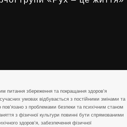
ьним питання збереження та покращання здоров’я
в сучасних умовах відбувається з постійними змінами та
о пов’язано з проблемами безпеки та психічним станом
заняття з фізичної культури повинні бути спрямованими
ихічного здоров’я, забезпечення фізичної