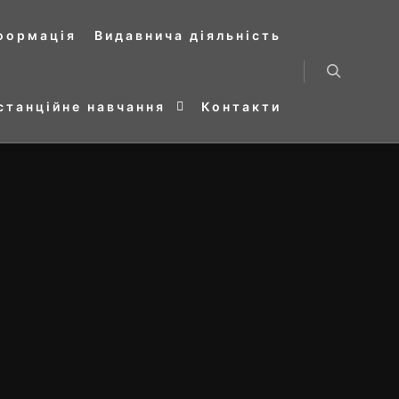
нформація
Видавнича діяльність
Search
станційне навчання
Контакти