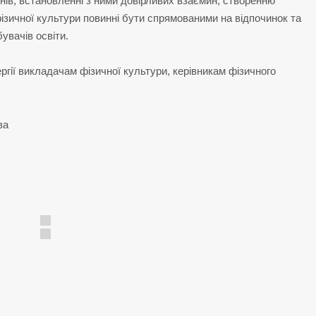
нів, встановленні з ними довірливих взаємин, створенню
фізичної культури повинні бути спрямованими на відпочинок та
увачів освіти.
ергії викладачам фізичної культури, керівникам фізичного
ва