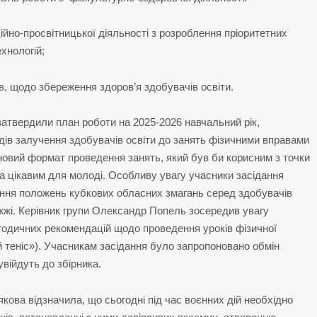
йно-просвітницької діяльності з розроблення пріоритетних
хнологій;
в, щодо збереження здоров’я здобувачів освіти.
затвердили план роботи на 2025-2026 навчальний рік,
дів залучення здобувачів освіти до занять фізичними вправами
 новий формат проведення занять, який був би корисним з точки
та цікавим для молоді. Особливу увагу учасники засідання
ння положень кубкових обласних змагань серед здобувачів
іжжі. Керівник групи Олександр Попель зосередив увагу
методичних рекомендацій щодо проведення уроків фізичної
 теніс»). Учасникам засідання було запропоновано обмін
війдуть до збірника.
а відзначила, що сьогодні під час воєнних дій необхідно