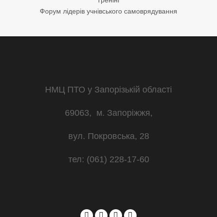
Тренінг
Форум лідерів учнівського самоврядування
НМЦ ПТО у Запорізькій області
69063, м. Запоріжжя,
вул. Покровська, 28
тел: (061) 228-17-60