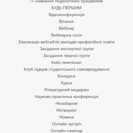
ІТ-навчання педагогічних працівників
БУДЬ ПЕРШИМ
Відеоконференція
Вітання
Вебінар
Вебінарна сесія
Евалюація вебсайтів закладів професійної освіти
Засідання експертної групи
Засідання творчої групи
Кейс-чемпіонат
Клуб лідерів студентського самоврядування
Конкурси
Курси
Літературний медиріан
Науково-практична конференція
Незабаром
Нетворкінг
Новини
Онлайн зустріч
Онлайн-семінар