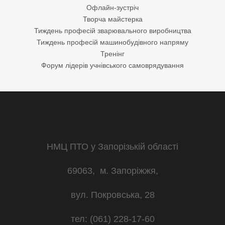
Офлайн-зустріч
Творча майстерка
Тиждень професій зварювального виробництва
Тиждень професій машинобудівного напряму
Тренінг
Форум лідерів учнівського самоврядування
НМЦ ПТО у Запорізькій області
69063, м. Запоріжжя,
вул. Покровська, 28
тел: (061) 228-17-60