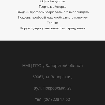
Офлайн-зустріч
Творча майстерка
Тиждень професій зварювального виробництва
Тиждень професій машинобудівного напряму
Тренінг
Форум лідерів учнівського самоврядування
НМЦ ПТО у Запорізькій області
69063, м. Запоріжжя,
вул. Покровська, 28
тел: (061) 228-17-60