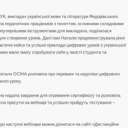
К, викладач української мови та літератури Федорівського
ла педагогічних працівників з поняттям, основними складовими
популярнішими інструментами для викладача, поділилася
ля створення уроків. Далі пані Наталія продемонструвала різні
тичні кейси та успішні приклади цифрових уроків з української
ники мали змогу спробувати себе у якості студента та
Наталя ОСІНА розповіла про переваги та недоліки цифрового
акого уроку.
на надала завдання для отримання сертифікату та розповіла
ули присутні на вебінарі та успішно пройдуть тестування –
ро наступні вебінари можна дізнатися на сайті «Дистанційне