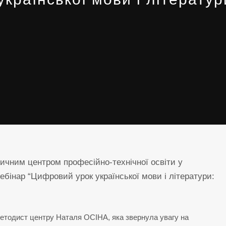
чним центром професійно-технічної освіти у
ебінар “Цифровий урок української мови і літератури:
методист центру Наталя ОСІНА, яка звернула увагу на