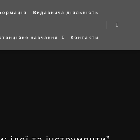
нформація
Видавнича діяльність
Search
станційне навчання
Контакти
: ідеї та інструменти”