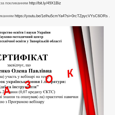
 за покликанням
http://bit.ly/49X1Biz
ликанням
https://youtu.be/1eIhu5cmYa4?si=0rcTZpycVYsC6ORs
.