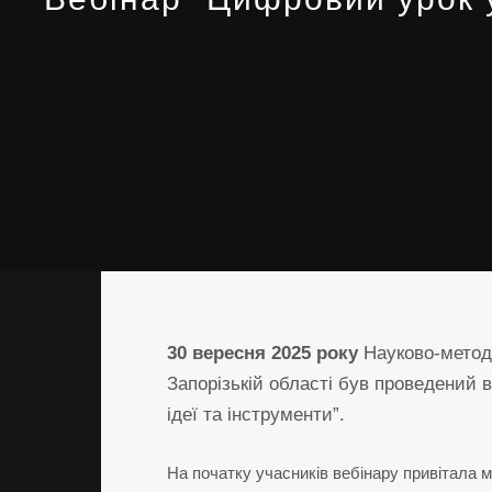
30 вересня 2025 року
Науково-методи
Запорізькій області був проведений в
ідеї та інструменти”.
На початку учасників вебінару привітала 