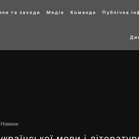
ини та заходи
Медіа
Команда
Публічна і
Ди
,
Новини
країнської мови і літератури