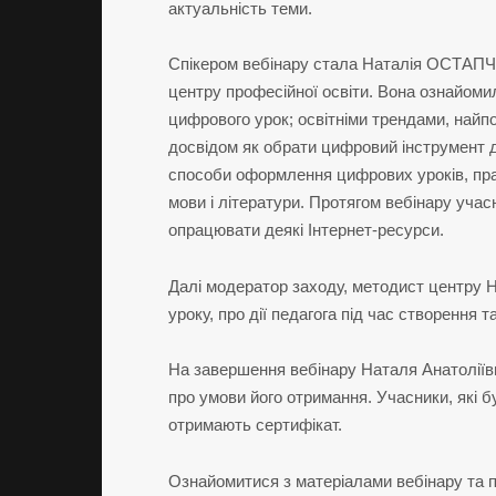
актуальність теми.
Спікером вебінару стала Наталія ОСТАПЧУ
центру професійної освіти. Вона ознайоми
цифрового урок; освітніми трендами, най
досвідом як обрати цифровий інструмент д
способи оформлення цифрових уроків, прак
мови і літератури. Протягом вебінару учас
опрацювати деякі Інтернет-ресурси.
Далі модератор заходу, методист центру 
уроку, про дії педагога під час створення т
На завершення вебінару Наталя Анатоліїв
про умови його отримання. Учасники, які б
отримають сертифікат.
Ознайомитися з матеріалами вебінару та п