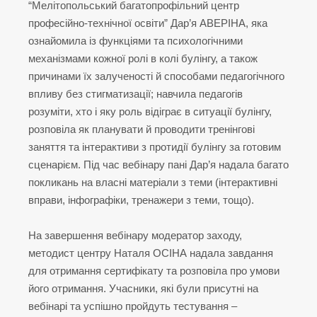
“Мелітопольський багатопрофільний центр
професійно-технічної освіти” Дар’я АВЕРІНА, яка
ознайомила із функціями та психологічними
механізмами кожної ролі в колі булінгу, а також
причинами їх залученості й способами педагогічного
впливу без стигматизації; навчила педагогів
розуміти, хто і яку роль відіграє в ситуації булінгу,
розповіла як планувати й проводити тренінгові
заняття та інтерактиви з протидії булінгу за готовим
сценарієм. Під час вебінару пані Дар’я надала багато
покликань на власні матеріали з теми (інтерактивні
вправи, інфографіки, тренажери з теми, тощо).
На завершення вебінару модератор заходу,
методист центру Наталя ОСІНА надала завдання
для отримання сертифікату та розповіла про умови
його отримання. Учасники, які були присутні на
вебінарі та успішно пройдуть тестування –