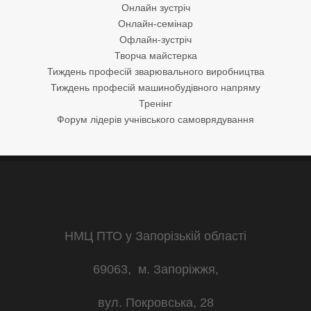
Онлайн зустріч
Онлайн-семінар
Офлайн-зустріч
Творча майстерка
Тиждень професій зварювального виробництва
Тиждень професій машинобудівного напряму
Тренінг
Форум лідерів учнівського самоврядування
НМЦ ПТО у Запорізькій області
69063, м. Запоріжжя,
вул. Покровська, 28